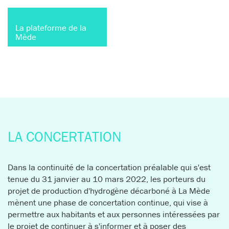
Le projet en bref
Les porteurs du projet
La plateforme de la
Mède
INFORMEZ-VOUS SUR LE PROJET ET SES
RETOUR SUR LA RÉUNION PUBLIQUE DU 5
ÉVOLUTIONS
FÉVRIER 2025
EN SAVOIR PLUS
EN SAVOIR PLUS
ACTUALITÉS
ACTUALITÉS
LA CONCERTATION
Dans la continuité de la concertation préalable qui s'est
tenue du 31 janvier au 10 mars 2022, les porteurs du
projet de production d'hydrogène décarboné à La Mède
mènent une phase de concertation continue, qui vise à